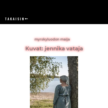
Siirry
sisältöön
TAKAISIN
ETUSIVU
myrskyluodon maija
Kuvat: jennika vataja